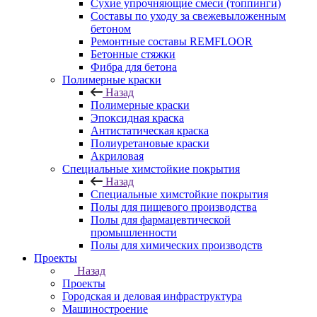
Сухие упрочняющие смеси (топпинги)
Составы по уходу за свежевыложенным
бетоном
Ремонтные составы REMFLOOR
Бетонные стяжки
Фибра для бетона
Полимерные краски
Назад
Полимерные краски
Эпоксидная краска
Антистатическая краска
Полиуретановые краски
Акриловая
Специальные химстойкие покрытия
Назад
Специальные химстойкие покрытия
Полы для пищевого производства
Полы для фармацевтической
промышленности
Полы для химических производств
Проекты
Назад
Проекты
Городская и деловая инфраструктура
Машиностроение