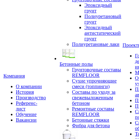
Эпоксидный
грунт
Полиуретановый
грунт
Эпоксидный
антистатический
грунт
Полиуретановые лаки
Проект
Г
д
Бетонные полы
и
Грунтовочные составы
М
REMFLOOR
Компания
О
Сухие упрочняющие
у
О компании
смеси (топпинги)
П
История
Составы по уходу за
а
Производство
свежевыложенным
П
Референс-
бетоном
П
лист
Ремонтные составы
С
Обучение
REMFLOOR
п
Вакансии
Бетонные стяжки
С
Фибра для бетона
о
Т