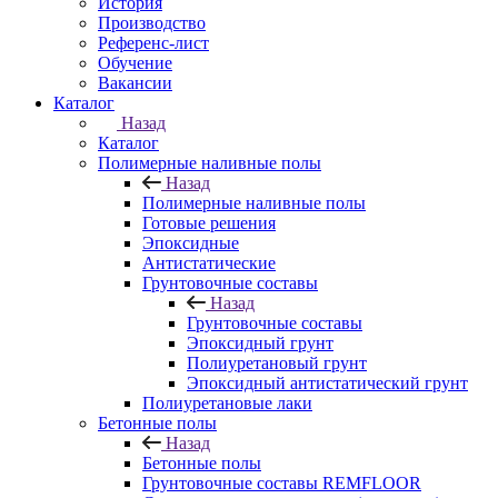
История
Производство
Референс-лист
Обучение
Вакансии
Каталог
Назад
Каталог
Полимерные наливные полы
Назад
Полимерные наливные полы
Готовые решения
Эпоксидные
Антистатические
Грунтовочные составы
Назад
Грунтовочные составы
Эпоксидный грунт
Полиуретановый грунт
Эпоксидный антистатический грунт
Полиуретановые лаки
Бетонные полы
Назад
Бетонные полы
Грунтовочные составы REMFLOOR