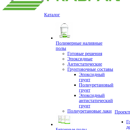
Каталог
Полимерные наливные
полы
Готовые решения
Эпоксидные
Антистатические
Грунтовочные составы
Эпоксидный
грунт
Полиуретановый
грунт
Эпоксидный
антистатический
грунт
Полиуретановые лаки
Проект
Г
д
Бетонные полы