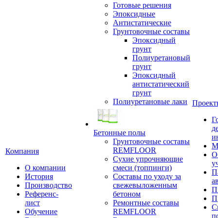
Готовые решения
Эпоксидные
Антистатические
Грунтовочные составы
Эпоксидный
грунт
Полиуретановый
грунт
Эпоксидный
антистатический
грунт
Полиуретановые лаки
Проект
Г
д
Бетонные полы
и
Грунтовочные составы
М
REMFLOOR
Компания
О
Сухие упрочняющие
у
О компании
смеси (топпинги)
П
История
Составы по уходу за
а
Производство
свежевыложенным
П
Референс-
бетоном
П
лист
Ремонтные составы
С
Обучение
REMFLOOR
п