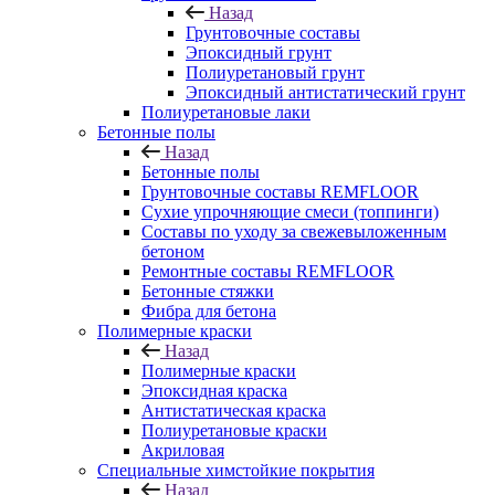
Назад
Грунтовочные составы
Эпоксидный грунт
Полиуретановый грунт
Эпоксидный антистатический грунт
Полиуретановые лаки
Бетонные полы
Назад
Бетонные полы
Грунтовочные составы REMFLOOR
Сухие упрочняющие смеси (топпинги)
Составы по уходу за свежевыложенным
бетоном
Ремонтные составы REMFLOOR
Бетонные стяжки
Фибра для бетона
Полимерные краски
Назад
Полимерные краски
Эпоксидная краска
Антистатическая краска
Полиуретановые краски
Акриловая
Специальные химстойкие покрытия
Назад