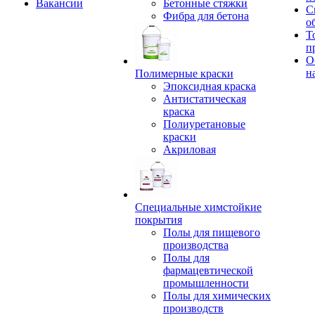
Вакансии
Бетонные стяжки
С
Фибра для бетона
о
Т
п
О
н
Полимерные краски
Эпоксидная краска
Антистатическая
краска
Полиуретановые
краски
Акриловая
Специальные химстойкие
покрытия
Полы для пищевого
производства
Полы для
фармацевтической
промышленности
Полы для химических
производств