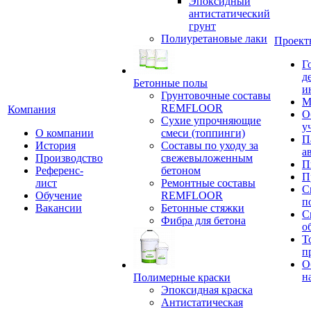
Эпоксидный
антистатический
грунт
Полиуретановые лаки
Проект
Г
д
Бетонные полы
и
Грунтовочные составы
М
REMFLOOR
Компания
О
Сухие упрочняющие
у
О компании
смеси (топпинги)
П
История
Составы по уходу за
а
Производство
свежевыложенным
П
Референс-
бетоном
П
лист
Ремонтные составы
С
Обучение
REMFLOOR
п
Вакансии
Бетонные стяжки
С
Фибра для бетона
о
Т
п
О
н
Полимерные краски
Эпоксидная краска
Антистатическая