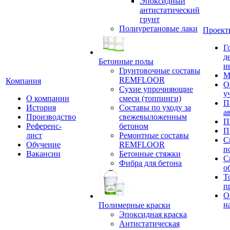
Эпоксидный
антистатический
грунт
Полиуретановые лаки
Проект
Г
д
Бетонные полы
и
Грунтовочные составы
М
REMFLOOR
Компания
О
Сухие упрочняющие
у
О компании
смеси (топпинги)
П
История
Составы по уходу за
а
Производство
свежевыложенным
П
Референс-
бетоном
П
лист
Ремонтные составы
С
Обучение
REMFLOOR
п
Вакансии
Бетонные стяжки
С
Фибра для бетона
о
Т
п
О
н
Полимерные краски
Эпоксидная краска
Антистатическая