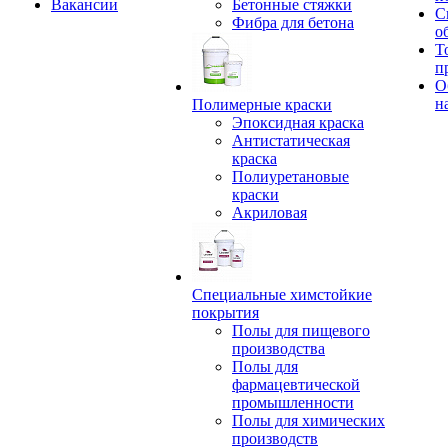
Вакансии
Бетонные стяжки
С
Фибра для бетона
о
Т
п
О
н
Полимерные краски
Эпоксидная краска
Антистатическая
краска
Полиуретановые
краски
Акриловая
Специальные химстойкие
покрытия
Полы для пищевого
производства
Полы для
фармацевтической
промышленности
Полы для химических
производств