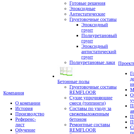
Готовые решения
Эпоксидные
Антистатические
Грунтовочные составы
Эпоксидный
грунт
Полиуретановый
грунт
Эпоксидный
антистатический
грунт
Полиуретановые лаки
Проект
Г
д
Бетонные полы
и
Грунтовочные составы
М
REMFLOOR
Компания
О
Сухие упрочняющие
у
О компании
смеси (топпинги)
П
История
Составы по уходу за
а
Производство
свежевыложенным
П
Референс-
бетоном
П
лист
Ремонтные составы
С
Обучение
REMFLOOR
п