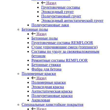
Назад
Грунтовочные составы
Эпоксидный грунт
Полиуретановый грунт
Эпоксидный антистатический грунт
Полиуретановые лаки
Бетонные полы
Назад
Бетонные полы
Грунтовочные составы REMFLOOR
Сухие упрочняющие смеси (топпинги)
Составы по уходу за свежевыложенным
бетоном
Ремонтные составы REMFLOOR
Бетонные стяжки
Фибра для бетона
Полимерные краски
Назад
Полимерные краски
Эпоксидная краска
Антистатическая краска
Полиуретановые краски
Акриловая
Специальные химстойкие покрытия
Назад