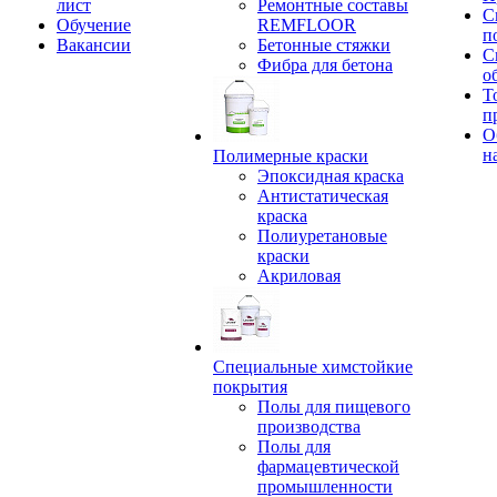
лист
Ремонтные составы
С
Обучение
REMFLOOR
п
Вакансии
Бетонные стяжки
С
Фибра для бетона
о
Т
п
О
н
Полимерные краски
Эпоксидная краска
Антистатическая
краска
Полиуретановые
краски
Акриловая
Специальные химстойкие
покрытия
Полы для пищевого
производства
Полы для
фармацевтической
промышленности