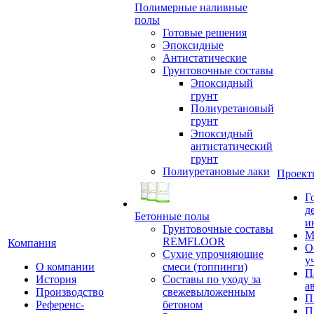
Полимерные наливные
полы
Готовые решения
Эпоксидные
Антистатические
Грунтовочные составы
Эпоксидный
грунт
Полиуретановый
грунт
Эпоксидный
антистатический
грунт
Полиуретановые лаки
Проект
Г
д
Бетонные полы
и
Грунтовочные составы
М
REMFLOOR
Компания
О
Сухие упрочняющие
у
О компании
смеси (топпинги)
П
История
Составы по уходу за
а
Производство
свежевыложенным
П
Референс-
бетоном
П