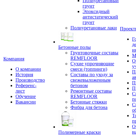
Полиуретановый
грунт
Эпоксидный
антистатический
грунт
Полиуретановые лаки
Проект
Г
д
Бетонные полы
и
Грунтовочные составы
М
REMFLOOR
Компания
О
Сухие упрочняющие
у
О компании
смеси (топпинги)
П
История
Составы по уходу за
а
Производство
свежевыложенным
П
Референс-
бетоном
П
лист
Ремонтные составы
С
Обучение
REMFLOOR
п
Вакансии
Бетонные стяжки
С
Фибра для бетона
о
Т
п
О
н
Полимерные краски