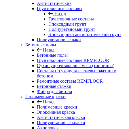
Антистатические
Грунтовочные составы
Назад
Грунтовочные составы
Эпоксидный грунт
Полиуретановый грунт
Эпоксидный антистатический грунт
Полиуретановые лаки
Бетонные полы
Назад
Бетонные полы
Грунтовочные составы REMFLOOR
Сухие упрочняющие смеси (топпинги)
Составы по уходу за свежевыложенным
бетоном
Ремонтные составы REMFLOOR
Бетонные стяжки
Фибра для бетона
Полимерные краски
Назад
Полимерные краски
Эпоксидная краска
Антистатическая краска
Полиуретановые краски
Акриловая