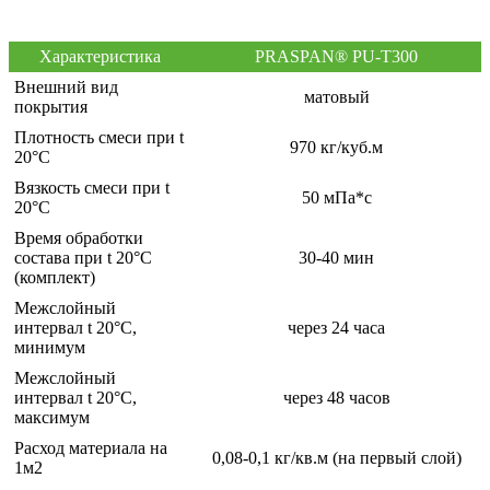
Характеристика
PRASPAN® PU-T300
Внешний вид
матовый
покрытия
Плотность смеси при t
970 кг/куб.м
20°C
Вязкость смеси при t
50 мПа*с
20°С
Время обработки
состава при t 20°C
30-40 мин
(комплект)
Межслойный
интервал t 20°С,
через 24 часа
минимум
Межслойный
интервал t 20°С,
через 48 часов
максимум
Расход материала на
0,08-0,1 кг/кв.м (на первый слой)
1м2