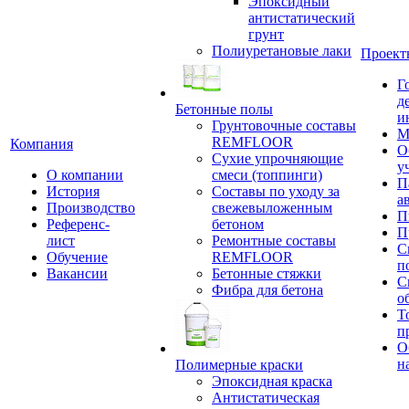
Эпоксидный
антистатический
грунт
Полиуретановые лаки
Проект
Г
д
Бетонные полы
и
Грунтовочные составы
М
REMFLOOR
Компания
О
Сухие упрочняющие
у
О компании
смеси (топпинги)
П
История
Составы по уходу за
а
Производство
свежевыложенным
П
Референс-
бетоном
П
лист
Ремонтные составы
С
Обучение
REMFLOOR
п
Вакансии
Бетонные стяжки
С
Фибра для бетона
о
Т
п
О
н
Полимерные краски
Эпоксидная краска
Антистатическая