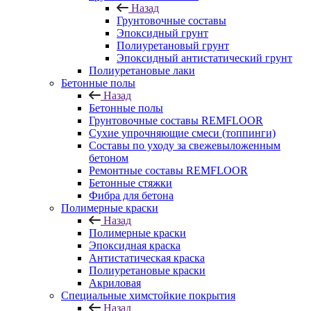
Назад
Грунтовочные составы
Эпоксидный грунт
Полиуретановый грунт
Эпоксидный антистатический грунт
Полиуретановые лаки
Бетонные полы
Назад
Бетонные полы
Грунтовочные составы REMFLOOR
Сухие упрочняющие смеси (топпинги)
Составы по уходу за свежевыложенным
бетоном
Ремонтные составы REMFLOOR
Бетонные стяжки
Фибра для бетона
Полимерные краски
Назад
Полимерные краски
Эпоксидная краска
Антистатическая краска
Полиуретановые краски
Акриловая
Специальные химстойкие покрытия
Назад