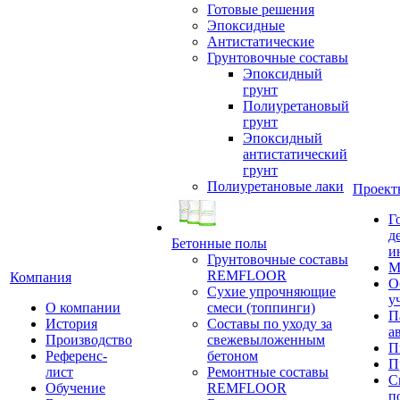
Готовые решения
Эпоксидные
Антистатические
Грунтовочные составы
Эпоксидный
грунт
Полиуретановый
грунт
Эпоксидный
антистатический
грунт
Полиуретановые лаки
Проект
Г
д
Бетонные полы
и
Грунтовочные составы
М
REMFLOOR
Компания
О
Сухие упрочняющие
у
О компании
смеси (топпинги)
П
История
Составы по уходу за
а
Производство
свежевыложенным
П
Референс-
бетоном
П
лист
Ремонтные составы
С
Обучение
REMFLOOR
п