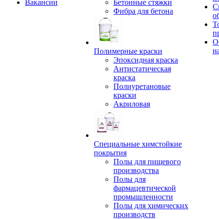
Вакансии
Бетонные стяжки
С
Фибра для бетона
о
Т
п
О
н
Полимерные краски
Эпоксидная краска
Антистатическая
краска
Полиуретановые
краски
Акриловая
Специальные химстойкие
покрытия
Полы для пищевого
производства
Полы для
фармацевтической
промышленности
Полы для химических
производств