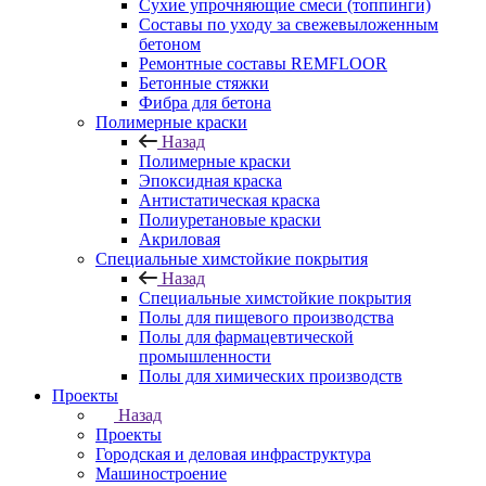
Сухие упрочняющие смеси (топпинги)
Составы по уходу за свежевыложенным
бетоном
Ремонтные составы REMFLOOR
Бетонные стяжки
Фибра для бетона
Полимерные краски
Назад
Полимерные краски
Эпоксидная краска
Антистатическая краска
Полиуретановые краски
Акриловая
Специальные химстойкие покрытия
Назад
Специальные химстойкие покрытия
Полы для пищевого производства
Полы для фармацевтической
промышленности
Полы для химических производств
Проекты
Назад
Проекты
Городская и деловая инфраструктура
Машиностроение