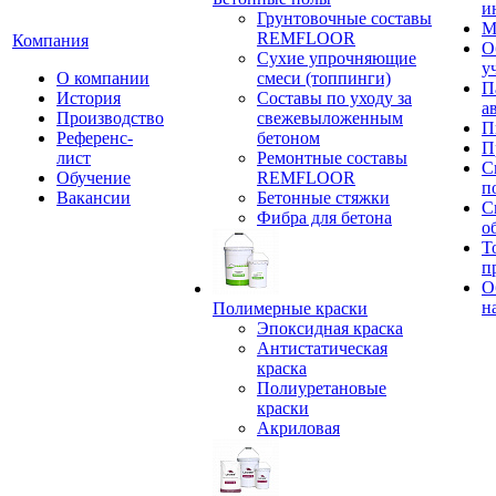
и
Грунтовочные составы
М
REMFLOOR
Компания
О
Сухие упрочняющие
у
О компании
смеси (топпинги)
П
История
Составы по уходу за
а
Производство
свежевыложенным
П
Референс-
бетоном
П
лист
Ремонтные составы
С
Обучение
REMFLOOR
п
Вакансии
Бетонные стяжки
С
Фибра для бетона
о
Т
п
О
н
Полимерные краски
Эпоксидная краска
Антистатическая
краска
Полиуретановые
краски
Акриловая