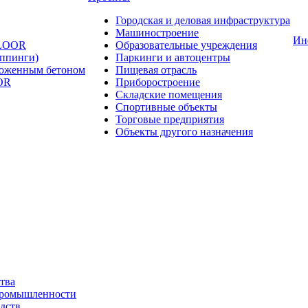
Городская и деловая инфраструктура
Машиностроение
Ин
FLOOR
Образовательные учреждения
оппинги)
Паркинги и автоцентры
ложенным бетоном
Пищевая отрасль
OR
Приборостроение
Складские помещения
Спортивные объекты
Торговые предприятия
Объекты другого назначения
тва
промышленности
дств