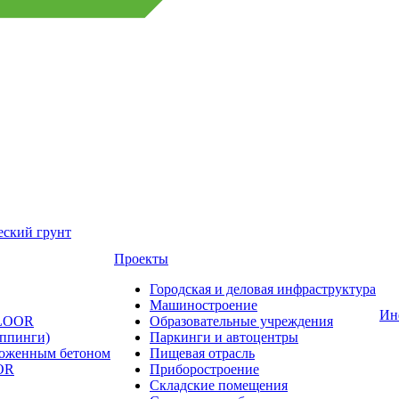
еский грунт
Проекты
Городская и деловая инфраструктура
Машиностроение
Ин
FLOOR
Образовательные учреждения
оппинги)
Паркинги и автоцентры
ложенным бетоном
Пищевая отрасль
OR
Приборостроение
Складские помещения