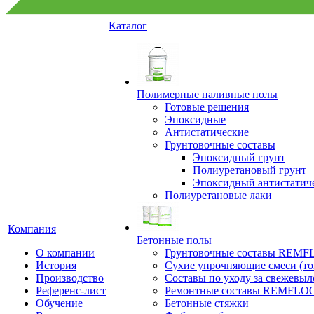
Каталог
Полимерные наливные полы
Готовые решения
Эпоксидные
Антистатические
Грунтовочные составы
Эпоксидный грунт
Полиуретановый грунт
Эпоксидный антистатич
Полиуретановые лаки
Компания
Бетонные полы
О компании
Грунтовочные составы REM
История
Сухие упрочняющие смеси (т
Производство
Составы по уходу за свежевы
Референс-лист
Ремонтные составы REMFLO
Обучение
Бетонные стяжки