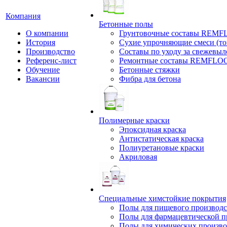
Компания
Бетонные полы
О компании
Грунтовочные составы REM
История
Сухие упрочняющие смеси (т
Производство
Составы по уходу за свежевы
Референс-лист
Ремонтные составы REMFLO
Обучение
Бетонные стяжки
Вакансии
Фибра для бетона
Полимерные краски
Эпоксидная краска
Антистатическая краска
Полиуретановые краски
Акриловая
Специальные химстойкие покрытия
Полы для пищевого производс
Полы для фармацевтической 
Полы для химических произво