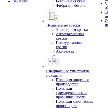
Вакансии
Бетонные стяжки
С
Фибра для бетона
о
Т
п
О
н
Полимерные краски
Эпоксидная краска
Антистатическая
краска
Полиуретановые
краски
Акриловая
Специальные химстойкие
покрытия
Полы для пищевого
производства
Полы для
фармацевтической
промышленности
Полы для химических
производств