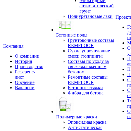
Эпоксидный
антистатический
грунт
Полиуретановые лаки
Проект
Г
д
Бетонные полы
и
Грунтовочные составы
М
REMFLOOR
Компания
О
Сухие упрочняющие
у
О компании
смеси (топпинги)
П
История
Составы по уходу за
а
Производство
свежевыложенным
П
Референс-
бетоном
П
лист
Ремонтные составы
С
Обучение
REMFLOOR
п
Вакансии
Бетонные стяжки
С
Фибра для бетона
о
Т
п
О
н
Полимерные краски
Эпоксидная краска
Антистатическая