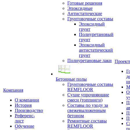
Готовые решения
Эпоксидные
Антистатические
Грунтовочные составы
Эпоксидный
грунт
Полиуретановый
грунт
Эпоксидный
антистатический
грунт
Полиуретановые лаки
Проект
Г
д
Бетонные полы
и
Грунтовочные составы
М
REMFLOOR
Компания
О
Сухие упрочняющие
у
О компании
смеси (топпинги)
П
История
Составы по уходу за
а
Производство
свежевыложенным
П
Референс-
бетоном
П
лист
Ремонтные составы
С
Обучение
REMFLOOR
п