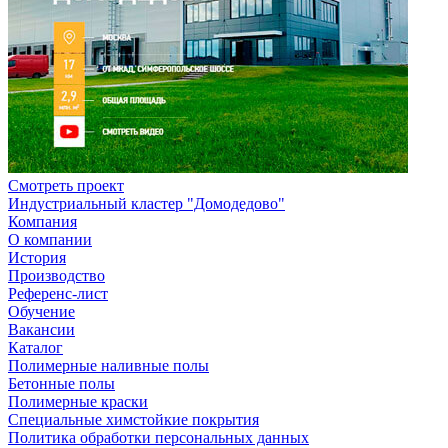
Смотреть проект
Индустриальный кластер "Домодедово"
Компания
О компании
История
Производство
Референс-лист
Обучение
Вакансии
Каталог
Полимерные наливные полы
Бетонные полы
Полимерные краски
Специальные химстойкие покрытия
Политика обработки персональных данных