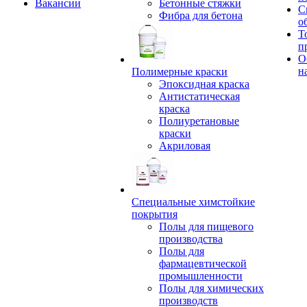
Вакансии
Бетонные стяжки
С
Фибра для бетона
о
Т
п
О
н
Полимерные краски
Эпоксидная краска
Антистатическая
краска
Полиуретановые
краски
Акриловая
Специальные химстойкие
покрытия
Полы для пищевого
производства
Полы для
фармацевтической
промышленности
Полы для химических
производств