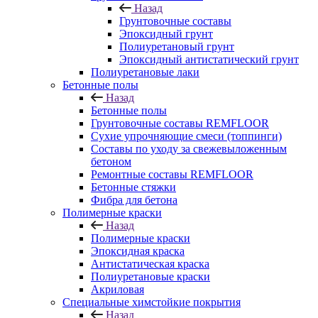
Назад
Грунтовочные составы
Эпоксидный грунт
Полиуретановый грунт
Эпоксидный антистатический грунт
Полиуретановые лаки
Бетонные полы
Назад
Бетонные полы
Грунтовочные составы REMFLOOR
Сухие упрочняющие смеси (топпинги)
Составы по уходу за свежевыложенным
бетоном
Ремонтные составы REMFLOOR
Бетонные стяжки
Фибра для бетона
Полимерные краски
Назад
Полимерные краски
Эпоксидная краска
Антистатическая краска
Полиуретановые краски
Акриловая
Специальные химстойкие покрытия
Назад