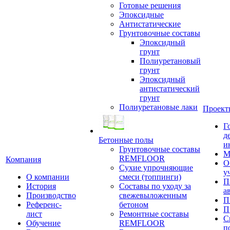
Готовые решения
Эпоксидные
Антистатические
Грунтовочные составы
Эпоксидный
грунт
Полиуретановый
грунт
Эпоксидный
антистатический
грунт
Полиуретановые лаки
Проект
Г
д
Бетонные полы
и
Грунтовочные составы
М
REMFLOOR
Компания
О
Сухие упрочняющие
у
О компании
смеси (топпинги)
П
История
Составы по уходу за
а
Производство
свежевыложенным
П
Референс-
бетоном
П
лист
Ремонтные составы
С
Обучение
REMFLOOR
п