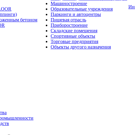
Машиностроение
Ин
FLOOR
Образовательные учреждения
оппинги)
Паркинги и автоцентры
ложенным бетоном
Пищевая отрасль
OR
Приборостроение
Складские помещения
Спортивные объекты
Торговые предприятия
Объекты другого назначения
тва
промышленности
дств