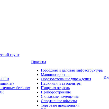
еский грунт
Проекты
Городская и деловая инфраструктура
Машиностроение
Ин
FLOOR
Образовательные учреждения
оппинги)
Паркинги и автоцентры
ложенным бетоном
Пищевая отрасль
OR
Приборостроение
Складские помещения
Спортивные объекты
Торговые предприятия