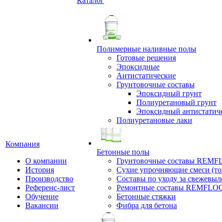
Каталог
Полимерные наливные полы
Готовые решения
Эпоксидные
Антистатические
Грунтовочные составы
Эпоксидный грунт
Полиуретановый грунт
Эпоксидный антистатич
Полиуретановые лаки
Компания
Бетонные полы
О компании
Грунтовочные составы REM
История
Сухие упрочняющие смеси (т
Производство
Составы по уходу за свежевы
Референс-лист
Ремонтные составы REMFLO
Обучение
Бетонные стяжки
Вакансии
Фибра для бетона