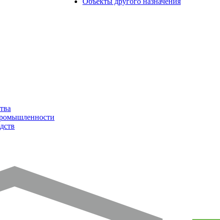
Объекты другого назначения
тва
промышленности
дств