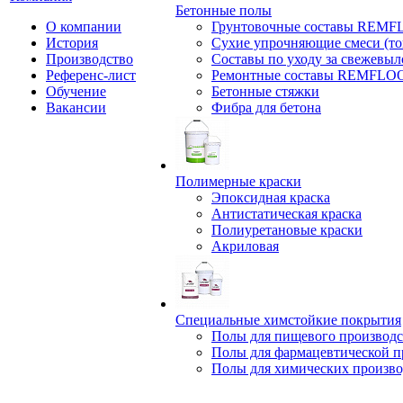
Бетонные полы
О компании
Грунтовочные составы REM
История
Сухие упрочняющие смеси (т
Производство
Составы по уходу за свежевы
Референс-лист
Ремонтные составы REMFLO
Обучение
Бетонные стяжки
Вакансии
Фибра для бетона
Полимерные краски
Эпоксидная краска
Антистатическая краска
Полиуретановые краски
Акриловая
Специальные химстойкие покрытия
Полы для пищевого производс
Полы для фармацевтической 
Полы для химических произво