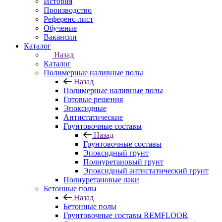
История
Производство
Референс-лист
Обучение
Вакансии
Каталог
Назад
Каталог
Полимерные наливные полы
Назад
Полимерные наливные полы
Готовые решения
Эпоксидные
Антистатические
Грунтовочные составы
Назад
Грунтовочные составы
Эпоксидный грунт
Полиуретановый грунт
Эпоксидный антистатический грунт
Полиуретановые лаки
Бетонные полы
Назад
Бетонные полы
Грунтовочные составы REMFLOOR