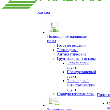
Каталог
Полимерные наливные
полы
Готовые решения
Эпоксидные
Антистатические
Грунтовочные составы
Эпоксидный
грунт
Полиуретановый
грунт
Эпоксидный
антистатический
грунт
Полиуретановые лаки
Проект
Г
д
Бетонные полы