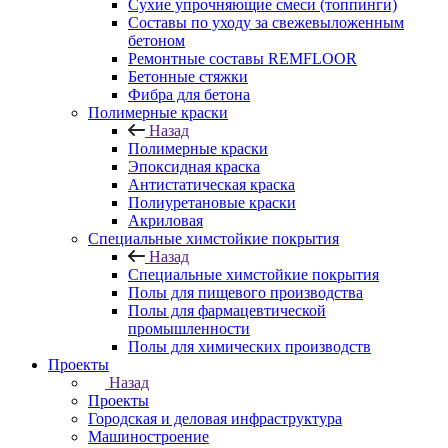
Сухие упрочняющие смеси (топпинги)
Составы по уходу за свежевыложенным
бетоном
Ремонтные составы REMFLOOR
Бетонные стяжки
Фибра для бетона
Полимерные краски
Назад
Полимерные краски
Эпоксидная краска
Антистатическая краска
Полиуретановые краски
Акриловая
Специальные химстойкие покрытия
Назад
Специальные химстойкие покрытия
Полы для пищевого производства
Полы для фармацевтической
промышленности
Полы для химических производств
Проекты
Назад
Проекты
Городская и деловая инфраструктура
Машиностроение