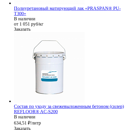
Полиуретановый матирующий лак «PRASPAN® PU-
T300»
В наличии
от 1 051
руб
/кг
Заказать
Состав по уходу за свежевыложенным бетоном (силер)
REFLOOR® AC-S200
В наличии
634,51 ₽/лит
р
Заказать