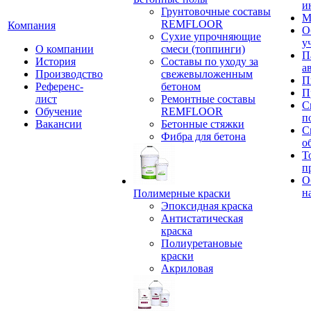
и
Грунтовочные составы
М
REMFLOOR
Компания
О
Сухие упрочняющие
у
О компании
смеси (топпинги)
П
История
Составы по уходу за
а
Производство
свежевыложенным
П
Референс-
бетоном
П
лист
Ремонтные составы
С
Обучение
REMFLOOR
п
Вакансии
Бетонные стяжки
С
Фибра для бетона
о
Т
п
О
н
Полимерные краски
Эпоксидная краска
Антистатическая
краска
Полиуретановые
краски
Акриловая