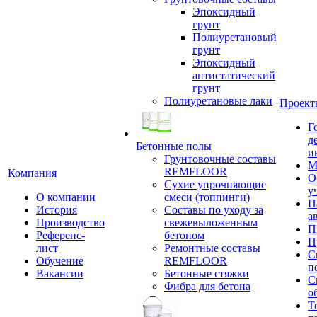
Эпоксидный
грунт
Полиуретановый
грунт
Эпоксидный
антистатический
грунт
Полиуретановые лаки
Проект
Г
д
Бетонные полы
и
Грунтовочные составы
М
REMFLOOR
Компания
О
Сухие упрочняющие
у
О компании
смеси (топпинги)
П
История
Составы по уходу за
а
Производство
свежевыложенным
П
Референс-
бетоном
П
лист
Ремонтные составы
С
Обучение
REMFLOOR
п
Вакансии
Бетонные стяжки
С
Фибра для бетона
о
Т