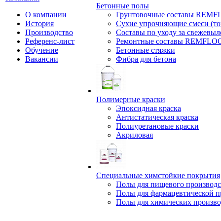
Бетонные полы
О компании
Грунтовочные составы REM
История
Сухие упрочняющие смеси (т
Производство
Составы по уходу за свежевы
Референс-лист
Ремонтные составы REMFLO
Обучение
Бетонные стяжки
Вакансии
Фибра для бетона
Полимерные краски
Эпоксидная краска
Антистатическая краска
Полиуретановые краски
Акриловая
Специальные химстойкие покрытия
Полы для пищевого производс
Полы для фармацевтической 
Полы для химических произво