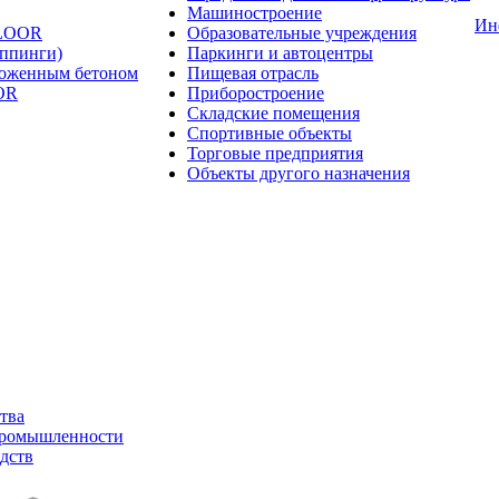
Машиностроение
Ин
FLOOR
Образовательные учреждения
оппинги)
Паркинги и автоцентры
ложенным бетоном
Пищевая отрасль
OR
Приборостроение
Складские помещения
Спортивные объекты
Торговые предприятия
Объекты другого назначения
тва
промышленности
дств