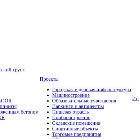
еский грунт
Проекты
Городская и деловая инфраструктура
Машиностроение
Ин
FLOOR
Образовательные учреждения
оппинги)
Паркинги и автоцентры
ложенным бетоном
Пищевая отрасль
OR
Приборостроение
Складские помещения
Спортивные объекты
Торговые предприятия