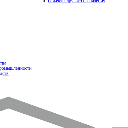
Объекты другого назначения
тва
промышленности
дств