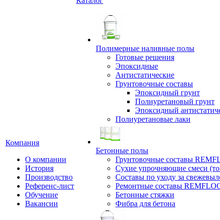
Каталог
Полимерные наливные полы
Готовые решения
Эпоксидные
Антистатические
Грунтовочные составы
Эпоксидный грунт
Полиуретановый грунт
Эпоксидный антистатич
Полиуретановые лаки
Компания
Бетонные полы
О компании
Грунтовочные составы REM
История
Сухие упрочняющие смеси (т
Производство
Составы по уходу за свежевы
Референс-лист
Ремонтные составы REMFLO
Обучение
Бетонные стяжки
Вакансии
Фибра для бетона