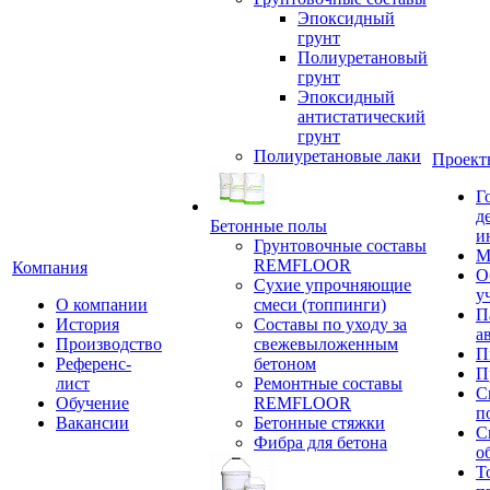
Эпоксидный
грунт
Полиуретановый
грунт
Эпоксидный
антистатический
грунт
Полиуретановые лаки
Проект
Г
д
Бетонные полы
и
Грунтовочные составы
М
REMFLOOR
Компания
О
Сухие упрочняющие
у
О компании
смеси (топпинги)
П
История
Составы по уходу за
а
Производство
свежевыложенным
П
Референс-
бетоном
П
лист
Ремонтные составы
С
Обучение
REMFLOOR
п
Вакансии
Бетонные стяжки
С
Фибра для бетона
о
Т