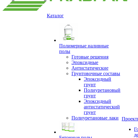
Каталог
Полимерные наливные
полы
Готовые решения
Эпоксидные
Антистатические
Грунтовочные составы
Эпоксидный
грунт
Полиуретановый
грунт
Эпоксидный
антистатический
грунт
Полиуретановые лаки
Проект
Г
д
Бетонные полы