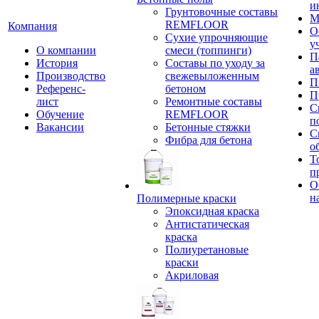
и
Грунтовочные составы
М
REMFLOOR
Компания
О
Сухие упрочняющие
у
О компании
смеси (топпинги)
П
История
Составы по уходу за
а
Производство
свежевыложенным
П
Референс-
бетоном
П
лист
Ремонтные составы
С
Обучение
REMFLOOR
п
Вакансии
Бетонные стяжки
С
Фибра для бетона
о
Т
п
О
н
Полимерные краски
Эпоксидная краска
Антистатическая
краска
Полиуретановые
краски
Акриловая