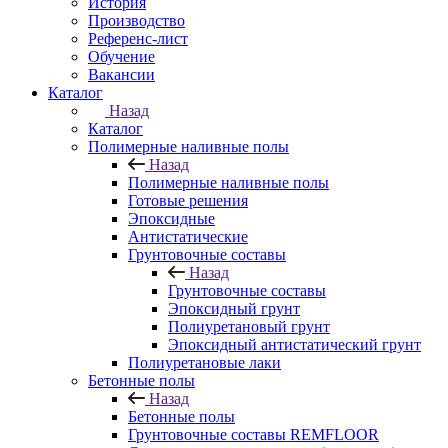
История
Производство
Референс-лист
Обучение
Вакансии
Каталог
Назад
Каталог
Полимерные наливные полы
Назад
Полимерные наливные полы
Готовые решения
Эпоксидные
Антистатические
Грунтовочные составы
Назад
Грунтовочные составы
Эпоксидный грунт
Полиуретановый грунт
Эпоксидный антистатический грунт
Полиуретановые лаки
Бетонные полы
Назад
Бетонные полы
Грунтовочные составы REMFLOOR