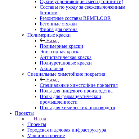
Сухие упрочняющие смеси (топпинги)
Составы по уходу за свежевыложенным
бетоном
Ремонтные составы REMFLOOR
Бетонные стяжки
Фибра для бетона
Полимерные краски
Назад
Полимерные краски
Эпоксидная краска
Антистатическая краска
Полиуретановые краски
Акриловая
Специальные химстойкие покрытия
Назад
Специальные химстойкие покрытия
Полы для пищевого производства
Полы для фармацевтической
промышленности
Полы для химических производств
Проекты
Назад
Проекты
Городская и деловая инфраструктура
Машиностроение