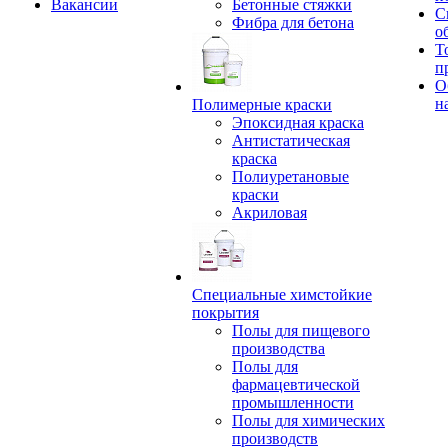
Вакансии
Бетонные стяжки
С
Фибра для бетона
о
Т
п
О
н
Полимерные краски
Эпоксидная краска
Антистатическая
краска
Полиуретановые
краски
Акриловая
Специальные химстойкие
покрытия
Полы для пищевого
производства
Полы для
фармацевтической
промышленности
Полы для химических
производств