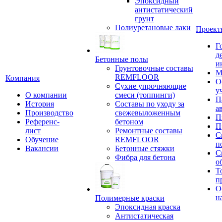
Эпоксидный
антистатический
грунт
Полиуретановые лаки
Проект
Г
д
Бетонные полы
и
Грунтовочные составы
М
REMFLOOR
Компания
О
Сухие упрочняющие
у
О компании
смеси (топпинги)
П
История
Составы по уходу за
а
Производство
свежевыложенным
П
Референс-
бетоном
П
лист
Ремонтные составы
С
Обучение
REMFLOOR
п
Вакансии
Бетонные стяжки
С
Фибра для бетона
о
Т
п
О
н
Полимерные краски
Эпоксидная краска
Антистатическая