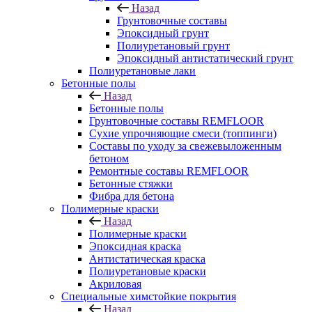
Назад
Грунтовочные составы
Эпоксидный грунт
Полиуретановый грунт
Эпоксидный антистатический грунт
Полиуретановые лаки
Бетонные полы
Назад
Бетонные полы
Грунтовочные составы REMFLOOR
Сухие упрочняющие смеси (топпинги)
Составы по уходу за свежевыложенным
бетоном
Ремонтные составы REMFLOOR
Бетонные стяжки
Фибра для бетона
Полимерные краски
Назад
Полимерные краски
Эпоксидная краска
Антистатическая краска
Полиуретановые краски
Акриловая
Специальные химстойкие покрытия
Назад