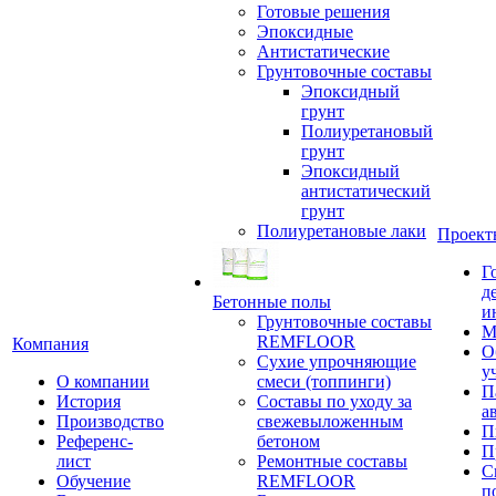
Готовые решения
Эпоксидные
Антистатические
Грунтовочные составы
Эпоксидный
грунт
Полиуретановый
грунт
Эпоксидный
антистатический
грунт
Полиуретановые лаки
Проект
Г
д
Бетонные полы
и
Грунтовочные составы
М
REMFLOOR
Компания
О
Сухие упрочняющие
у
О компании
смеси (топпинги)
П
История
Составы по уходу за
а
Производство
свежевыложенным
П
Референс-
бетоном
П
лист
Ремонтные составы
С
Обучение
REMFLOOR
п