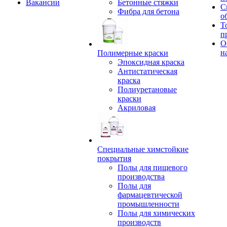
Вакансии
Бетонные стяжки
С
Фибра для бетона
о
Т
п
О
н
Полимерные краски
Эпоксидная краска
Антистатическая
краска
Полиуретановые
краски
Акриловая
Специальные химстойкие
покрытия
Полы для пищевого
производства
Полы для
фармацевтической
промышленности
Полы для химических
производств