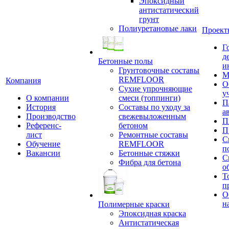
Эпоксидный
антистатический
грунт
Полиуретановые лаки
Проект
Г
д
Бетонные полы
и
Грунтовочные составы
М
REMFLOOR
Компания
О
Сухие упрочняющие
у
О компании
смеси (топпинги)
П
История
Составы по уходу за
а
Производство
свежевыложенным
П
Референс-
бетоном
П
лист
Ремонтные составы
С
Обучение
REMFLOOR
п
Вакансии
Бетонные стяжки
С
Фибра для бетона
о
Т
п
О
н
Полимерные краски
Эпоксидная краска
Антистатическая