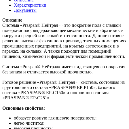
Характеристики
Документы
Описание
Система «Praspan® Нейтрал» - это покрытие пола с гладкой
поверхностью, выдерживающее механические и абразивные
нагрузки средней и высокой интенсивности. Данное готовое
решение высокоэффективно в производственных помещениях
промышленных предприятий, на крытых автостоянках и в
гаражах, на складах. А также подходит для помещений
пищевой, химической и фармацевтической промышленности.
Система «Praspan® Нейтрал» имеет вид глянцевого покрытия
без запаха и отличается высокой прочностью.
Готовое решение «Praspan® Нейтрал» - система, состоящая из
грунтовочного состава «PRASPAN® EP-P150», базового
состава «PRASPAN® EP-C150» и покровного состава
«PRASPAN® EP-C251».
Основные свойства:
образует ровную глянцевую поверхность;
легко чистится;
высокая прочность;