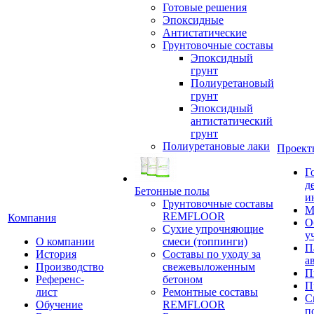
Готовые решения
Эпоксидные
Антистатические
Грунтовочные составы
Эпоксидный
грунт
Полиуретановый
грунт
Эпоксидный
антистатический
грунт
Полиуретановые лаки
Проект
Г
д
Бетонные полы
и
Грунтовочные составы
М
REMFLOOR
Компания
О
Сухие упрочняющие
у
О компании
смеси (топпинги)
П
История
Составы по уходу за
а
Производство
свежевыложенным
П
Референс-
бетоном
П
лист
Ремонтные составы
С
Обучение
REMFLOOR
п