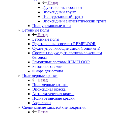
Назад
Грунтовочные составы
Эпоксидный грунт
Полиуретановый грунт
Эпоксидный антистатический грунт
Полиуретановые лаки
Бетонные полы
Назад
Бетонные полы
Грунтовочные составы REMFLOOR
Сухие упрочняющие смеси (топпинги)
Составы по уходу за свежевыложенным
бетоном
Ремонтные составы REMFLOOR
Бетонные стяжки
Фибра для бетона
Полимерные краски
Назад
Полимерные краски
Эпоксидная краска
Антистатическая краска
Полиуретановые краски
Акриловая
Специальные химстойкие покрытия
Назад