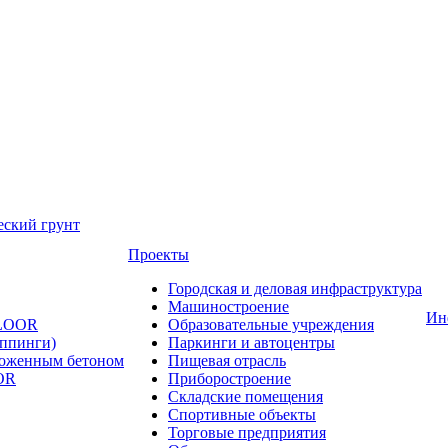
еский грунт
Проекты
Городская и деловая инфраструктура
Машиностроение
Ин
FLOOR
Образовательные учреждения
оппинги)
Паркинги и автоцентры
ложенным бетоном
Пищевая отрасль
OR
Приборостроение
Складские помещения
Спортивные объекты
Торговые предприятия