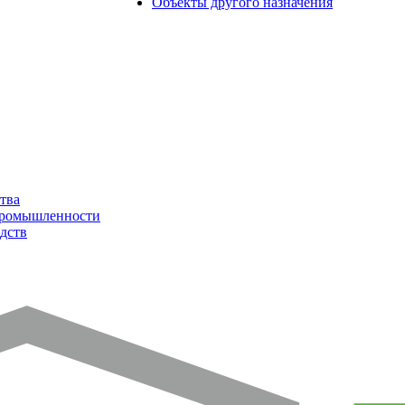
Объекты другого назначения
тва
промышленности
дств