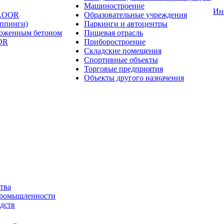
Машиностроение
Ин
FLOOR
Образовательные учреждения
оппинги)
Паркинги и автоцентры
ложенным бетоном
Пищевая отрасль
OR
Приборостроение
Складские помещения
Спортивные объекты
Торговые предприятия
Объекты другого назначения
тва
промышленности
дств