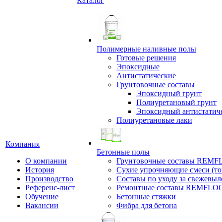
Каталог
Полимерные наливные полы
Готовые решения
Эпоксидные
Антистатические
Грунтовочные составы
Эпоксидный грунт
Полиуретановый грунт
Эпоксидный антистатич
Полиуретановые лаки
Компания
Бетонные полы
О компании
Грунтовочные составы REM
История
Сухие упрочняющие смеси (т
Производство
Составы по уходу за свежевы
Референс-лист
Ремонтные составы REMFLO
Обучение
Бетонные стяжки
Вакансии
Фибра для бетона