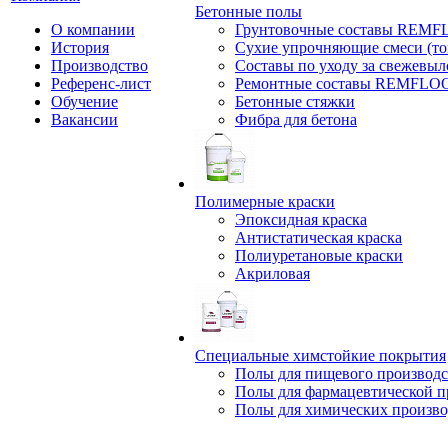
Бетонные полы
О компании
Грунтовочные составы REM
История
Сухие упрочняющие смеси (т
Производство
Составы по уходу за свежевы
Референс-лист
Ремонтные составы REMFLO
Обучение
Бетонные стяжки
Вакансии
Фибра для бетона
Полимерные краски
Эпоксидная краска
Антистатическая краска
Полиуретановые краски
Акриловая
Специальные химстойкие покрытия
Полы для пищевого производс
Полы для фармацевтической 
Полы для химических произво