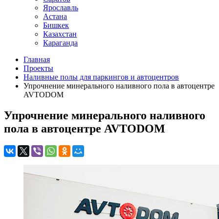
Ярославль
Астана
Бишкек
Казахстан
Караганда
Главная
Проекты
Наливные полы для паркингов и автоцентров
Упрочнение минерального наливного пола в автоцентре
AVTODOM
Упрочнение минерального наливного
пола в автоцентре AVTODOM