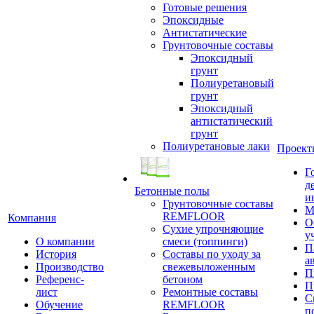
Готовые решения
Эпоксидные
Антистатические
Грунтовочные составы
Эпоксидный
грунт
Полиуретановый
грунт
Эпоксидный
антистатический
грунт
Полиуретановые лаки
Проект
Г
д
Бетонные полы
и
Грунтовочные составы
М
REMFLOOR
Компания
О
Сухие упрочняющие
у
О компании
смеси (топпинги)
П
История
Составы по уходу за
а
Производство
свежевыложенным
П
Референс-
бетоном
П
лист
Ремонтные составы
С
Обучение
REMFLOOR
п