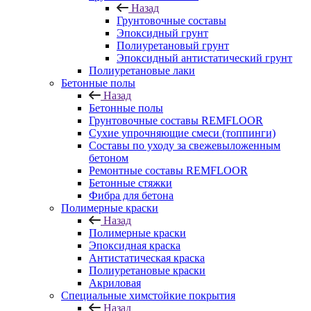
Назад
Грунтовочные составы
Эпоксидный грунт
Полиуретановый грунт
Эпоксидный антистатический грунт
Полиуретановые лаки
Бетонные полы
Назад
Бетонные полы
Грунтовочные составы REMFLOOR
Сухие упрочняющие смеси (топпинги)
Составы по уходу за свежевыложенным
бетоном
Ремонтные составы REMFLOOR
Бетонные стяжки
Фибра для бетона
Полимерные краски
Назад
Полимерные краски
Эпоксидная краска
Антистатическая краска
Полиуретановые краски
Акриловая
Специальные химстойкие покрытия
Назад