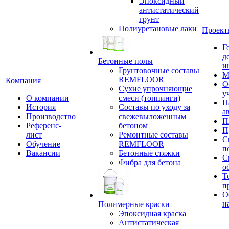
Эпоксидный
антистатический
грунт
Полиуретановые лаки
Проект
Г
д
Бетонные полы
и
Грунтовочные составы
М
REMFLOOR
Компания
О
Сухие упрочняющие
у
О компании
смеси (топпинги)
П
История
Составы по уходу за
а
Производство
свежевыложенным
П
Референс-
бетоном
П
лист
Ремонтные составы
С
Обучение
REMFLOOR
п
Вакансии
Бетонные стяжки
С
Фибра для бетона
о
Т
п
О
н
Полимерные краски
Эпоксидная краска
Антистатическая