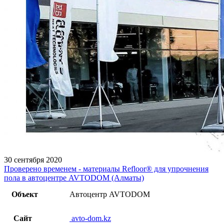
30 сентября 2020
Проверено временем - материалы Refloor®️ для упрочнения
пола в автоцентре AVTODOM (Алматы)
Объект
Автоцентр AVTODOM
Сайт
avto-dom.kz