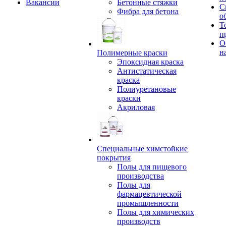
Вакансии
Бетонные стяжки
С
Фибра для бетона
о
Т
п
О
н
Полимерные краски
Эпоксидная краска
Антистатическая
краска
Полиуретановые
краски
Акриловая
Специальные химстойкие
покрытия
Полы для пищевого
производства
Полы для
фармацевтической
промышленности
Полы для химических
производств