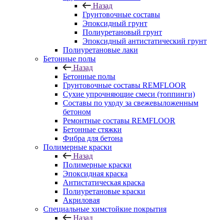
Назад
Грунтовочные составы
Эпоксидный грунт
Полиуретановый грунт
Эпоксидный антистатический грунт
Полиуретановые лаки
Бетонные полы
Назад
Бетонные полы
Грунтовочные составы REMFLOOR
Сухие упрочняющие смеси (топпинги)
Составы по уходу за свежевыложенным
бетоном
Ремонтные составы REMFLOOR
Бетонные стяжки
Фибра для бетона
Полимерные краски
Назад
Полимерные краски
Эпоксидная краска
Антистатическая краска
Полиуретановые краски
Акриловая
Специальные химстойкие покрытия
Назад