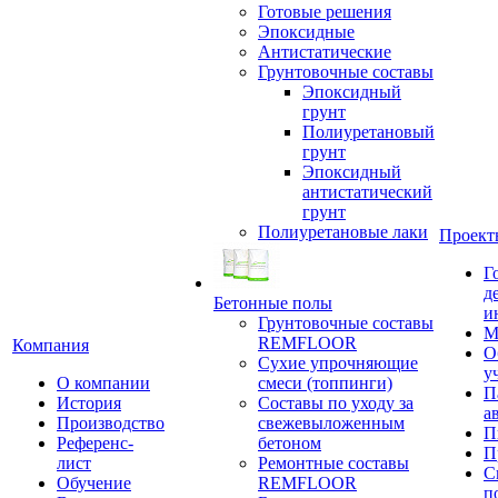
Готовые решения
Эпоксидные
Антистатические
Грунтовочные составы
Эпоксидный
грунт
Полиуретановый
грунт
Эпоксидный
антистатический
грунт
Полиуретановые лаки
Проект
Г
д
Бетонные полы
и
Грунтовочные составы
М
REMFLOOR
Компания
О
Сухие упрочняющие
у
О компании
смеси (топпинги)
П
История
Составы по уходу за
а
Производство
свежевыложенным
П
Референс-
бетоном
П
лист
Ремонтные составы
С
Обучение
REMFLOOR
п