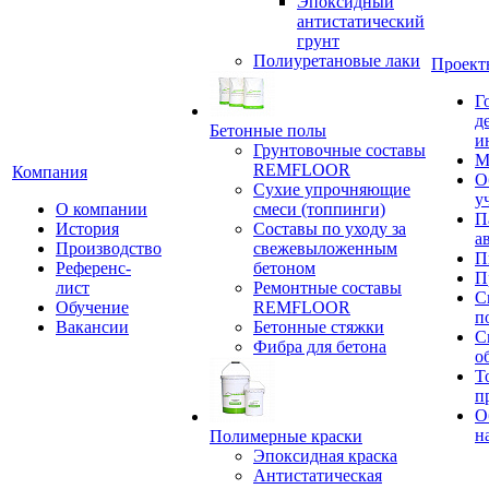
Эпоксидный
антистатический
грунт
Полиуретановые лаки
Проект
Г
д
Бетонные полы
и
Грунтовочные составы
М
REMFLOOR
Компания
О
Сухие упрочняющие
у
О компании
смеси (топпинги)
П
История
Составы по уходу за
а
Производство
свежевыложенным
П
Референс-
бетоном
П
лист
Ремонтные составы
С
Обучение
REMFLOOR
п
Вакансии
Бетонные стяжки
С
Фибра для бетона
о
Т
п
О
н
Полимерные краски
Эпоксидная краска
Антистатическая