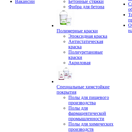
Вакансии
Бетонные стяжки
С
Фибра для бетона
о
Т
п
О
н
Полимерные краски
Эпоксидная краска
Антистатическая
краска
Полиуретановые
краски
Акриловая
Специальные химстойкие
покрытия
Полы для пищевого
производства
Полы для
фармацевтической
промышленности
Полы для химических
производств