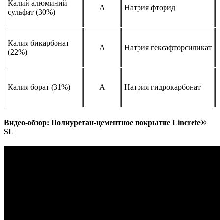
Калий алюминий
A
Натрия фторид
сульфат (30%)
Калия бикарбонат
A
Натрия гексафторсиликат
(22%)
Калия борат (31%)
A
Натрия гидрокарбонат
Видео-обзор: Полиуретан-цементное покрытие Lincrete®
SL