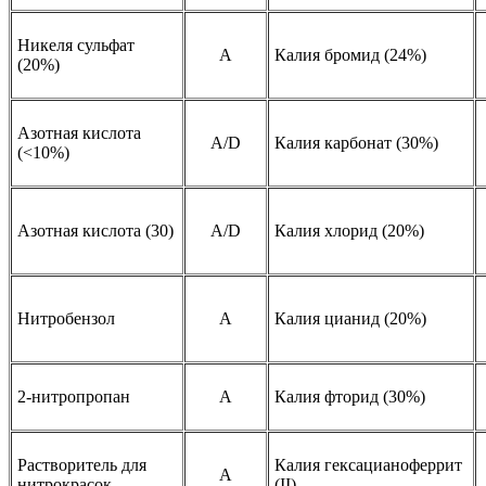
Никеля сульфат
А
Калия бромид (24%)
(20%)
Азотная кислота
A/D
Калия карбонат (30%)
(<10%)
Азотная кислота (30)
A/D
Калия хлорид (20%)
Нитробензол
A
Калия цианид (20%)
2-нитропропан
A
Калия фторид (30%)
Растворитель для
Калия гексацианоферрит
A
нитрокрасок
(II)