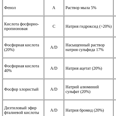
Фенол
A
Раствор мыла 5%
Кислота фосфорно-
C
Натрия гидроксид (>20%)
пропионовая
Фосфорная кислота
Насыщенный раствор
A/D
(20%)
натрия сульфида 17%
Фосфорная кислота
A/D
Натрия ацетат (20%)
40%
Натрий алюминий
Фосфор хлористый
A/D
сульфат (20%)
Диэтиловый эфир
A/D
Натрия бромид (20%)
фталиевой кислоты