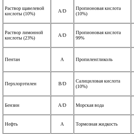
Раствор щавелевой
Пропионовая кислота
А/D
кислоты (10%)
(10%)
Раствор лимонной
Пропионовая кислота
А/D
кислоты (23%)
99%
Пентан
A
Пропиленгликоль
Салициловая кислота
Перхлорэтилен
B/D
(10%)
Бензин
A/D
Морская вода
Нефть
A
Тормозная жидкость