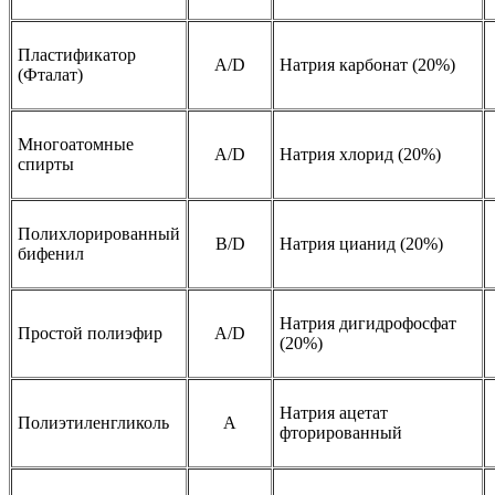
Пластификатор
A/D
Натрия карбонат (20%)
(Фталат)
Многоатомные
A/D
Натрия хлорид (20%)
спирты
Полихлорированный
B/D
Натрия цианид (20%)
бифенил
Натрия дигидрофосфат
Простой полиэфир
A/D
(20%)
Натрия ацетат
Полиэтиленгликоль
A
фторированный