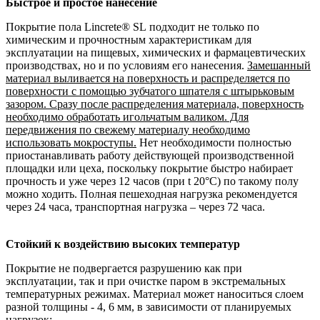
Быстрое и простое нанесение
Покрытие пола Lincrete® SL подходит не только по
химическим и прочностным характеристикам для
эксплуатации на пищевых, химических и фармацевтических
производствах, но и по условиям его нанесения.
Замешанный
материал выливается на поверхность и распределяется по
поверхности с помощью зубчатого шпателя с штырьковым
зазором. Сразу после распределения материала, поверхность
необходимо обработать игольчатым валиком. Для
передвижения по свежему материалу необходимо
использовать мокроступы.
Нет необходимости полностью
приостанавливать работу действующей производственной
площадки или цеха, поскольку покрытие быстро набирает
прочность и уже через 12 часов (при t 20°С) по такому полу
можно ходить. Полная пешеходная нагрузка рекомендуется
через 24 часа, транспортная нагрузка – через 72 часа.
Стойкий к воздействию высоких температур
Покрытие не подвергается разрушению как при
эксплуатации, так и при очистке паром в экстремальных
температурных режимах. Материал может наноситься слоем
разной толщины - 4, 6 мм, в зависимости от планируемых
нагрузок: