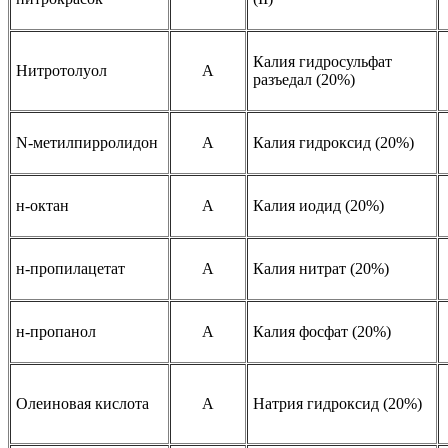
Калия гидросульфат
Нитротолуол
A
разъедал (20%)
N-метилпирролидон
A
Калия гидроксид (20%)
н-октан
A
Калия иодид (20%)
н-пропилацетат
A
Калия нитрат (20%)
н-пропанол
A
Калия фосфат (20%)
Олеиновая кислота
A
Натрия гидроксид (20%)