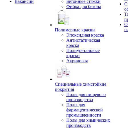
Вакансии
Бетонные стяжки
С
Фибра для бетона
о
Т
п
О
н
Полимерные краски
Эпоксидная краска
Антистатическая
краска
Полиуретановые
краски
Акриловая
Специальные химстойкие
покрытия
Полы для пищевого
производства
Полы для
фармацевтической
промышленности
Полы для химических
производств