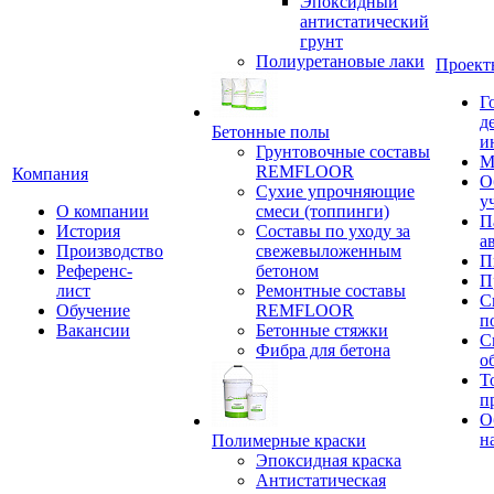
Эпоксидный
антистатический
грунт
Полиуретановые лаки
Проект
Г
д
Бетонные полы
и
Грунтовочные составы
М
REMFLOOR
Компания
О
Сухие упрочняющие
у
О компании
смеси (топпинги)
П
История
Составы по уходу за
а
Производство
свежевыложенным
П
Референс-
бетоном
П
лист
Ремонтные составы
С
Обучение
REMFLOOR
п
Вакансии
Бетонные стяжки
С
Фибра для бетона
о
Т
п
О
н
Полимерные краски
Эпоксидная краска
Антистатическая