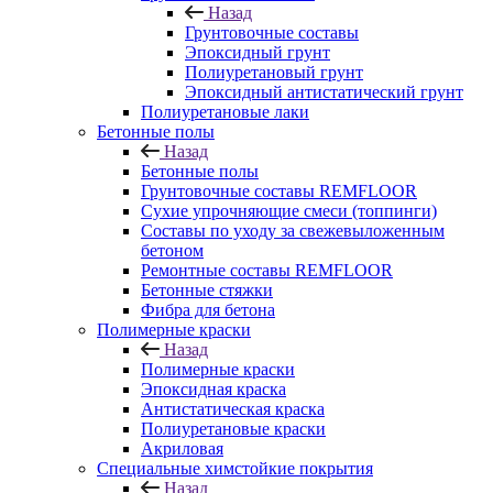
Назад
Грунтовочные составы
Эпоксидный грунт
Полиуретановый грунт
Эпоксидный антистатический грунт
Полиуретановые лаки
Бетонные полы
Назад
Бетонные полы
Грунтовочные составы REMFLOOR
Сухие упрочняющие смеси (топпинги)
Составы по уходу за свежевыложенным
бетоном
Ремонтные составы REMFLOOR
Бетонные стяжки
Фибра для бетона
Полимерные краски
Назад
Полимерные краски
Эпоксидная краска
Антистатическая краска
Полиуретановые краски
Акриловая
Специальные химстойкие покрытия
Назад