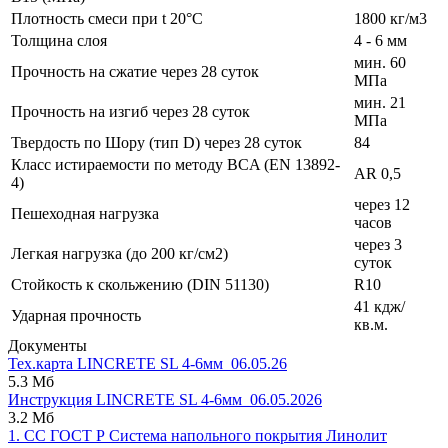
Плотность смеси при t 20°C
1800 кг/м3
Толщина слоя
4 - 6 мм
мин. 60
Прочность на сжатие через 28 суток
МПа
мин. 21
Прочность на изгиб через 28 суток
МПа
Твердость по Шору (тип D) через 28 суток
84
Класс истираемости по методу BCA (EN 13892-
AR 0,5
4)
через 12
Пешеходная нагрузка
часов
через 3
Легкая нагрузка (до 200 кг/см2)
суток
Стойкость к скольжению (DIN 51130)
R10
41 кдж/
Ударная прочность
кв.м.
Документы
Тех.карта LINCRETE SL 4-6мм_06.05.26
5.3 Мб
Инструкция LINCRETE SL 4-6мм_06.05.2026
3.2 Мб
1. СС ГОСТ Р Система напольного покрытия Линолит