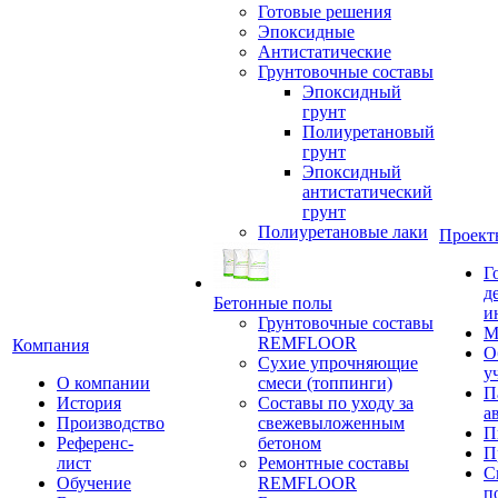
Готовые решения
Эпоксидные
Антистатические
Грунтовочные составы
Эпоксидный
грунт
Полиуретановый
грунт
Эпоксидный
антистатический
грунт
Полиуретановые лаки
Проект
Г
д
Бетонные полы
и
Грунтовочные составы
М
REMFLOOR
Компания
О
Сухие упрочняющие
у
О компании
смеси (топпинги)
П
История
Составы по уходу за
а
Производство
свежевыложенным
П
Референс-
бетоном
П
лист
Ремонтные составы
С
Обучение
REMFLOOR
п