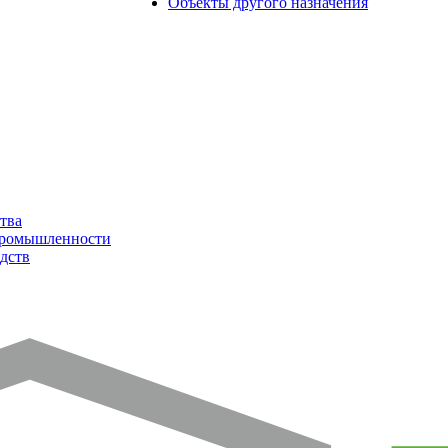
Объекты другого назначения
тва
промышленности
дств