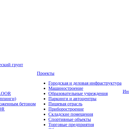
еский грунт
Проекты
Городская и деловая инфраструктура
Машиностроение
Ин
FLOOR
Образовательные учреждения
оппинги)
Паркинги и автоцентры
ложенным бетоном
Пищевая отрасль
OR
Приборостроение
Складские помещения
Спортивные объекты
Торговые предприятия