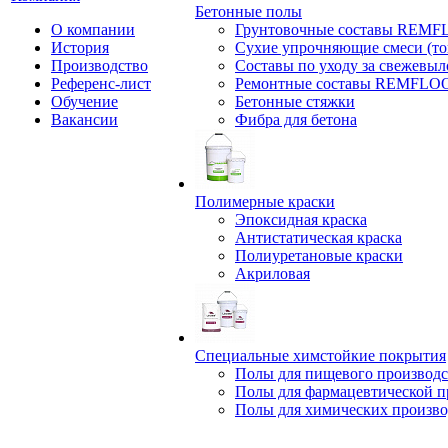
Бетонные полы
О компании
Грунтовочные составы REM
История
Сухие упрочняющие смеси (т
Производство
Составы по уходу за свежевы
Референс-лист
Ремонтные составы REMFLO
Обучение
Бетонные стяжки
Вакансии
Фибра для бетона
Полимерные краски
Эпоксидная краска
Антистатическая краска
Полиуретановые краски
Акриловая
Специальные химстойкие покрытия
Полы для пищевого производс
Полы для фармацевтической 
Полы для химических произво