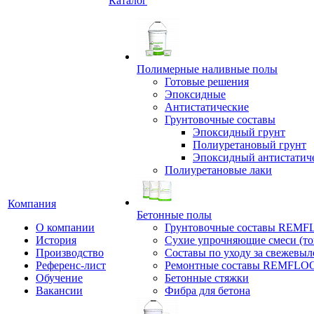
Каталог
Полимерные наливные полы
Готовые решения
Эпоксидные
Антистатические
Грунтовочные составы
Эпоксидный грунт
Полиуретановый грунт
Эпоксидный антистатич
Полиуретановые лаки
Компания
Бетонные полы
О компании
Грунтовочные составы REM
История
Сухие упрочняющие смеси (т
Производство
Составы по уходу за свежевы
Референс-лист
Ремонтные составы REMFLO
Обучение
Бетонные стяжки
Вакансии
Фибра для бетона