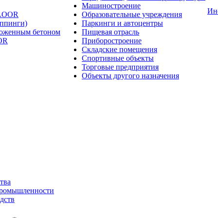
Машиностроение
Ин
FLOOR
Образовательные учреждения
оппинги)
Паркинги и автоцентры
ложенным бетоном
Пищевая отрасль
OR
Приборостроение
Складские помещения
Спортивные объекты
Торговые предприятия
Объекты другого назначения
тва
промышленности
дств