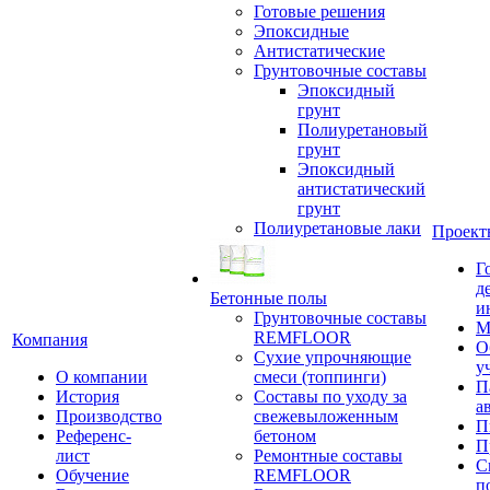
Готовые решения
Эпоксидные
Антистатические
Грунтовочные составы
Эпоксидный
грунт
Полиуретановый
грунт
Эпоксидный
антистатический
грунт
Полиуретановые лаки
Проект
Г
д
Бетонные полы
и
Грунтовочные составы
М
REMFLOOR
Компания
О
Сухие упрочняющие
у
О компании
смеси (топпинги)
П
История
Составы по уходу за
а
Производство
свежевыложенным
П
Референс-
бетоном
П
лист
Ремонтные составы
С
Обучение
REMFLOOR
п