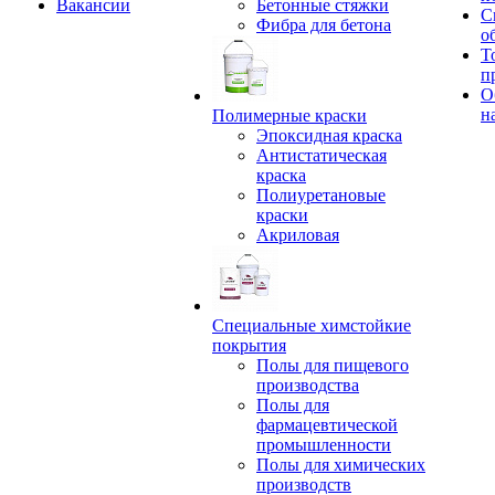
Вакансии
Бетонные стяжки
С
Фибра для бетона
о
Т
п
О
н
Полимерные краски
Эпоксидная краска
Антистатическая
краска
Полиуретановые
краски
Акриловая
Специальные химстойкие
покрытия
Полы для пищевого
производства
Полы для
фармацевтической
промышленности
Полы для химических
производств