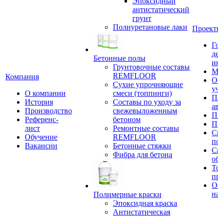
Эпоксидный
антистатический
грунт
Полиуретановые лаки
Проект
Г
д
Бетонные полы
и
Грунтовочные составы
М
REMFLOOR
Компания
О
Сухие упрочняющие
у
О компании
смеси (топпинги)
П
История
Составы по уходу за
а
Производство
свежевыложенным
П
Референс-
бетоном
П
лист
Ремонтные составы
С
Обучение
REMFLOOR
п
Вакансии
Бетонные стяжки
С
Фибра для бетона
о
Т
п
О
н
Полимерные краски
Эпоксидная краска
Антистатическая