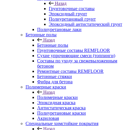
Назад
Грунтовочные составы
Эпоксидный грунт
Полиуретановый грунт
Эпоксидный антистатический грунт
Полиуретановые лаки
Бетонные полы
Назад
Бетонные полы
Грунтовочные составы REMFLOOR
Сухие упрочняющие смеси (топпинги)
Составы по уходу за свежевыложенным
бетоном
Ремонтные составы REMFLOOR
Бетонные стяжки
Фибра для бетона
Полимерные краски
Назад
Полимерные краски
Эпоксидная краска
Антистатическая краска
Полиуретановые краски
Акриловая
Специальные химстойкие покрытия
Назад