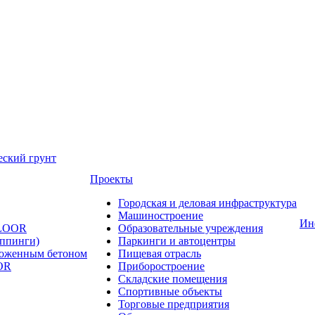
еский грунт
Проекты
Городская и деловая инфраструктура
Машиностроение
Ин
FLOOR
Образовательные учреждения
оппинги)
Паркинги и автоцентры
ложенным бетоном
Пищевая отрасль
OR
Приборостроение
Складские помещения
Спортивные объекты
Торговые предприятия