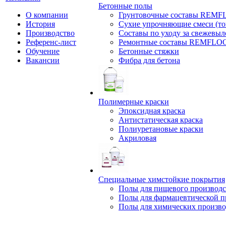
Бетонные полы
О компании
Грунтовочные составы REM
История
Сухие упрочняющие смеси (т
Производство
Составы по уходу за свежевы
Референс-лист
Ремонтные составы REMFLO
Обучение
Бетонные стяжки
Вакансии
Фибра для бетона
Полимерные краски
Эпоксидная краска
Антистатическая краска
Полиуретановые краски
Акриловая
Специальные химстойкие покрытия
Полы для пищевого производс
Полы для фармацевтической 
Полы для химических произво