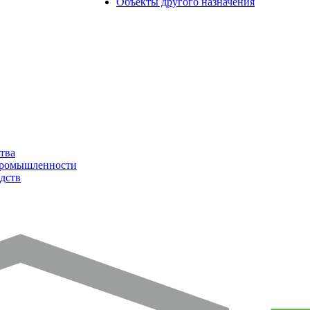
Объекты другого назначения
тва
промышленности
дств