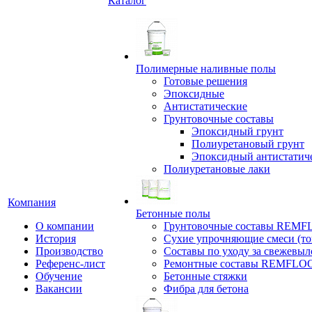
Каталог
Полимерные наливные полы
Готовые решения
Эпоксидные
Антистатические
Грунтовочные составы
Эпоксидный грунт
Полиуретановый грунт
Эпоксидный антистатич
Полиуретановые лаки
Компания
Бетонные полы
О компании
Грунтовочные составы REM
История
Сухие упрочняющие смеси (т
Производство
Составы по уходу за свежевы
Референс-лист
Ремонтные составы REMFLO
Обучение
Бетонные стяжки
Вакансии
Фибра для бетона