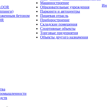
Машиностроение
Ин
FLOOR
Образовательные учреждения
оппинги)
Паркинги и автоцентры
ложенным бетоном
Пищевая отрасль
OR
Приборостроение
Складские помещения
Спортивные объекты
Торговые предприятия
Объекты другого назначения
тва
промышленности
дств