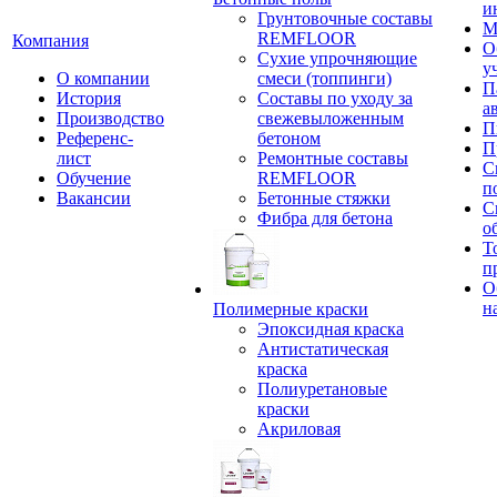
и
Грунтовочные составы
М
REMFLOOR
Компания
О
Сухие упрочняющие
у
О компании
смеси (топпинги)
П
История
Составы по уходу за
а
Производство
свежевыложенным
П
Референс-
бетоном
П
лист
Ремонтные составы
С
Обучение
REMFLOOR
п
Вакансии
Бетонные стяжки
С
Фибра для бетона
о
Т
п
О
н
Полимерные краски
Эпоксидная краска
Антистатическая
краска
Полиуретановые
краски
Акриловая