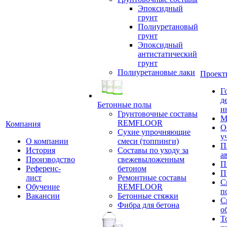
Эпоксидный
грунт
Полиуретановый
грунт
Эпоксидный
антистатический
грунт
Полиуретановые лаки
Проект
Г
д
Бетонные полы
и
Грунтовочные составы
М
REMFLOOR
Компания
О
Сухие упрочняющие
у
О компании
смеси (топпинги)
П
История
Составы по уходу за
а
Производство
свежевыложенным
П
Референс-
бетоном
П
лист
Ремонтные составы
С
Обучение
REMFLOOR
п
Вакансии
Бетонные стяжки
С
Фибра для бетона
о
Т