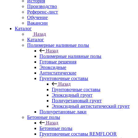
История
Производство
Референс-лист
Обучение
Вакансии
Каталог
Назад
Каталог
Полимерные наливные полы
Назад
Полимерные наливные полы
Готовые решения
Эпоксидные
Антистатические
Грунтовочные составы
Назад
Грунтовочные составы
Эпоксидный грунт
Полиуретановый грунт
Эпоксидный антистатический грунт
Полиуретановые лаки
Бетонные полы
Назад
Бетонные полы
Грунтовочные составы REMFLOOR