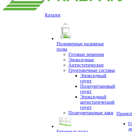
Каталог
Полимерные наливные
полы
Готовые решения
Эпоксидные
Антистатические
Грунтовочные составы
Эпоксидный
грунт
Полиуретановый
грунт
Эпоксидный
антистатический
грунт
Полиуретановые лаки
Проект
Г
д
Бетонные полы