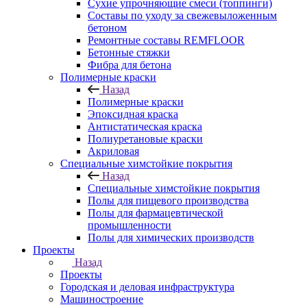
Сухие упрочняющие смеси (топпинги)
Составы по уходу за свежевыложенным
бетоном
Ремонтные составы REMFLOOR
Бетонные стяжки
Фибра для бетона
Полимерные краски
Назад
Полимерные краски
Эпоксидная краска
Антистатическая краска
Полиуретановые краски
Акриловая
Специальные химстойкие покрытия
Назад
Специальные химстойкие покрытия
Полы для пищевого производства
Полы для фармацевтической
промышленности
Полы для химических производств
Проекты
Назад
Проекты
Городская и деловая инфраструктура
Машиностроение