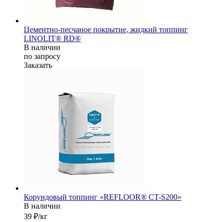
Цементно-песчаное покрытие, жидкий топпинг
LINOLIT® RD®
В наличии
по зап
р
осу
Заказать
Корундовый топпинг «REFLOOR® CT-S200»
В наличии
39 ₽/кг