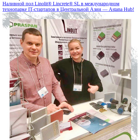
Наливной пол Linolit® Lincrete® SL в международном
технопарке IT-стартапов в Центральной Азии — Astana Hub!