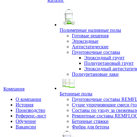
Каталог
Полимерные наливные полы
Готовые решения
Эпоксидные
Антистатические
Грунтовочные составы
Эпоксидный грунт
Полиуретановый грунт
Эпоксидный антистатич
Полиуретановые лаки
Компания
Бетонные полы
О компании
Грунтовочные составы REM
История
Сухие упрочняющие смеси (т
Производство
Составы по уходу за свежевы
Референс-лист
Ремонтные составы REMFLO
Обучение
Бетонные стяжки
Вакансии
Фибра для бетона