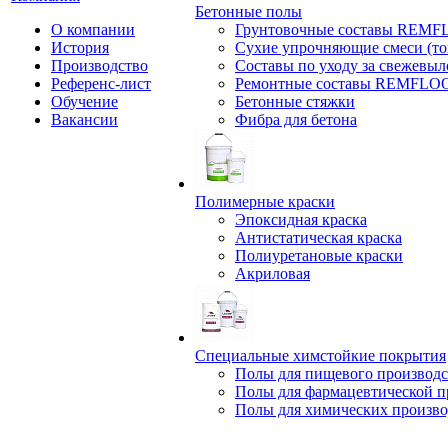
Бетонные полы
О компании
Грунтовочные составы REM
История
Сухие упрочняющие смеси (т
Производство
Составы по уходу за свежевы
Референс-лист
Ремонтные составы REMFLO
Обучение
Бетонные стяжки
Вакансии
Фибра для бетона
Полимерные краски
Эпоксидная краска
Антистатическая краска
Полиуретановые краски
Акриловая
Специальные химстойкие покрытия
Полы для пищевого производс
Полы для фармацевтической 
Полы для химических произво