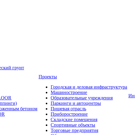
еский грунт
Проекты
Городская и деловая инфраструктура
Машиностроение
Ин
FLOOR
Образовательные учреждения
оппинги)
Паркинги и автоцентры
ложенным бетоном
Пищевая отрасль
OR
Приборостроение
Складские помещения
Спортивные объекты
Торговые предприятия