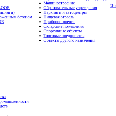
Машиностроение
Ин
FLOOR
Образовательные учреждения
оппинги)
Паркинги и автоцентры
ложенным бетоном
Пищевая отрасль
OR
Приборостроение
Складские помещения
Спортивные объекты
Торговые предприятия
Объекты другого назначения
тва
промышленности
дств