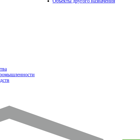
Объекты другого назначения
тва
промышленности
дств