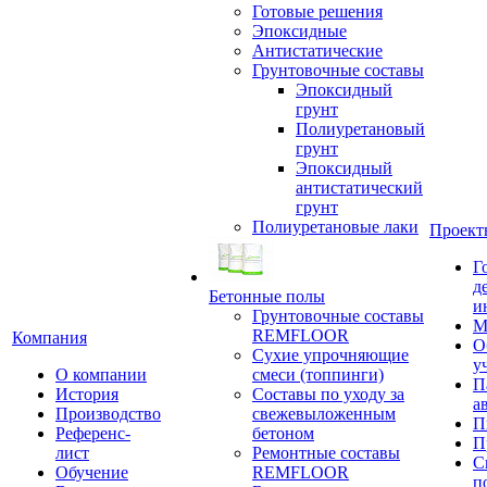
Готовые решения
Эпоксидные
Антистатические
Грунтовочные составы
Эпоксидный
грунт
Полиуретановый
грунт
Эпоксидный
антистатический
грунт
Полиуретановые лаки
Проект
Г
д
Бетонные полы
и
Грунтовочные составы
М
REMFLOOR
Компания
О
Сухие упрочняющие
у
О компании
смеси (топпинги)
П
История
Составы по уходу за
а
Производство
свежевыложенным
П
Референс-
бетоном
П
лист
Ремонтные составы
С
Обучение
REMFLOOR
п