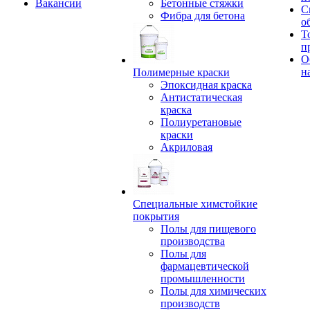
Вакансии
Бетонные стяжки
С
Фибра для бетона
о
Т
п
О
н
Полимерные краски
Эпоксидная краска
Антистатическая
краска
Полиуретановые
краски
Акриловая
Специальные химстойкие
покрытия
Полы для пищевого
производства
Полы для
фармацевтической
промышленности
Полы для химических
производств