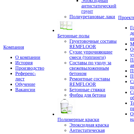
Эпоксидный
антистатический
грунт
Полиуретановые лаки
Проект
Г
д
Бетонные полы
и
Грунтовочные составы
М
REMFLOOR
Компания
О
Сухие упрочняющие
у
О компании
смеси (топпинги)
П
История
Составы по уходу за
а
Производство
свежевыложенным
П
Референс-
бетоном
П
лист
Ремонтные составы
С
Обучение
REMFLOOR
п
Вакансии
Бетонные стяжки
С
Фибра для бетона
о
Т
п
О
н
Полимерные краски
Эпоксидная краска
Антистатическая