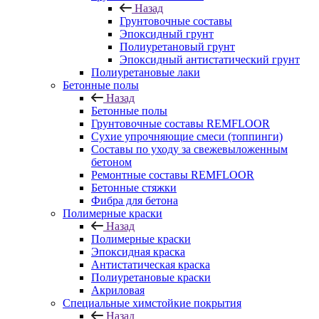
Назад
Грунтовочные составы
Эпоксидный грунт
Полиуретановый грунт
Эпоксидный антистатический грунт
Полиуретановые лаки
Бетонные полы
Назад
Бетонные полы
Грунтовочные составы REMFLOOR
Сухие упрочняющие смеси (топпинги)
Составы по уходу за свежевыложенным
бетоном
Ремонтные составы REMFLOOR
Бетонные стяжки
Фибра для бетона
Полимерные краски
Назад
Полимерные краски
Эпоксидная краска
Антистатическая краска
Полиуретановые краски
Акриловая
Специальные химстойкие покрытия
Назад