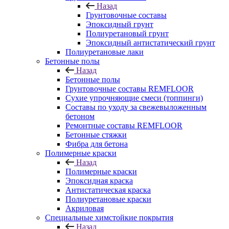
Назад
Грунтовочные составы
Эпоксидный грунт
Полиуретановый грунт
Эпоксидный антистатический грунт
Полиуретановые лаки
Бетонные полы
Назад
Бетонные полы
Грунтовочные составы REMFLOOR
Сухие упрочняющие смеси (топпинги)
Составы по уходу за свежевыложенным
бетоном
Ремонтные составы REMFLOOR
Бетонные стяжки
Фибра для бетона
Полимерные краски
Назад
Полимерные краски
Эпоксидная краска
Антистатическая краска
Полиуретановые краски
Акриловая
Специальные химстойкие покрытия
Назад