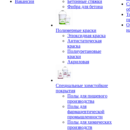
Вакансии
Бетонные стяжки
С
Фибра для бетона
о
Т
п
О
н
Полимерные краски
Эпоксидная краска
Антистатическая
краска
Полиуретановые
краски
Акриловая
Специальные химстойкие
покрытия
Полы для пищевого
производства
Полы для
фармацевтической
промышленности
Полы для химических
производств