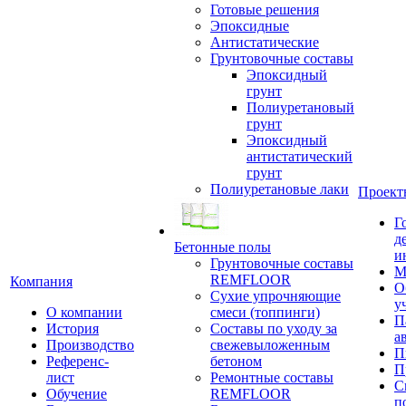
Готовые решения
Эпоксидные
Антистатические
Грунтовочные составы
Эпоксидный
грунт
Полиуретановый
грунт
Эпоксидный
антистатический
грунт
Полиуретановые лаки
Проект
Г
д
Бетонные полы
и
Грунтовочные составы
М
REMFLOOR
Компания
О
Сухие упрочняющие
у
О компании
смеси (топпинги)
П
История
Составы по уходу за
а
Производство
свежевыложенным
П
Референс-
бетоном
П
лист
Ремонтные составы
С
Обучение
REMFLOOR
п