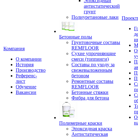
Эпоксидный
антистатический
грунт
Полиуретановые лаки
Проект
Г
д
Бетонные полы
и
Грунтовочные составы
М
REMFLOOR
Компания
О
Сухие упрочняющие
у
О компании
смеси (топпинги)
П
История
Составы по уходу за
а
Производство
свежевыложенным
П
Референс-
бетоном
П
лист
Ремонтные составы
С
Обучение
REMFLOOR
п
Вакансии
Бетонные стяжки
С
Фибра для бетона
о
Т
п
О
н
Полимерные краски
Эпоксидная краска
Антистатическая