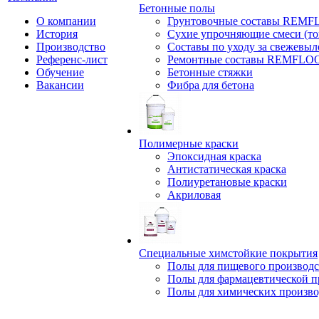
Бетонные полы
О компании
Грунтовочные составы REM
История
Сухие упрочняющие смеси (т
Производство
Составы по уходу за свежевы
Референс-лист
Ремонтные составы REMFLO
Обучение
Бетонные стяжки
Вакансии
Фибра для бетона
Полимерные краски
Эпоксидная краска
Антистатическая краска
Полиуретановые краски
Акриловая
Специальные химстойкие покрытия
Полы для пищевого производс
Полы для фармацевтической 
Полы для химических произво