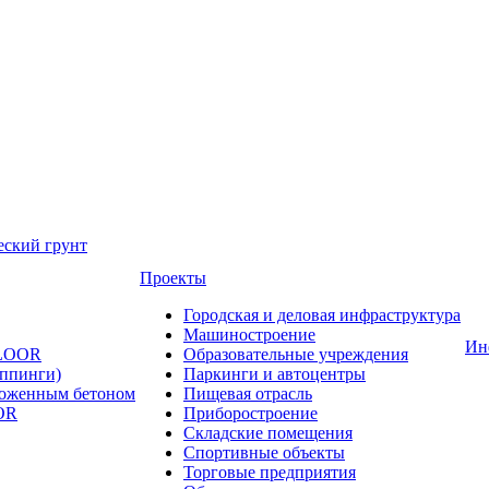
еский грунт
Проекты
Городская и деловая инфраструктура
Машиностроение
Ин
FLOOR
Образовательные учреждения
оппинги)
Паркинги и автоцентры
ложенным бетоном
Пищевая отрасль
OR
Приборостроение
Складские помещения
Спортивные объекты
Торговые предприятия