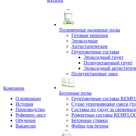
Каталог
Полимерные наливные полы
Готовые решения
Эпоксидные
Антистатические
Грунтовочные составы
Эпоксидный грунт
Полиуретановый грунт
Эпоксидный антистатич
Полиуретановые лаки
Компания
Бетонные полы
О компании
Грунтовочные составы REM
История
Сухие упрочняющие смеси (т
Производство
Составы по уходу за свежевы
Референс-лист
Ремонтные составы REMFLO
Обучение
Бетонные стяжки
Вакансии
Фибра для бетона