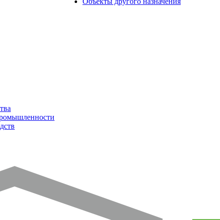
Объекты другого назначения
тва
промышленности
дств