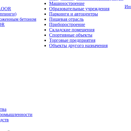
Машиностроение
Ин
FLOOR
Образовательные учреждения
оппинги)
Паркинги и автоцентры
ложенным бетоном
Пищевая отрасль
OR
Приборостроение
Складские помещения
Спортивные объекты
Торговые предприятия
Объекты другого назначения
тва
промышленности
дств