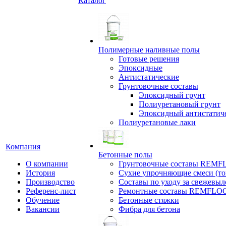
Каталог
Полимерные наливные полы
Готовые решения
Эпоксидные
Антистатические
Грунтовочные составы
Эпоксидный грунт
Полиуретановый грунт
Эпоксидный антистатич
Полиуретановые лаки
Компания
Бетонные полы
О компании
Грунтовочные составы REM
История
Сухие упрочняющие смеси (т
Производство
Составы по уходу за свежевы
Референс-лист
Ремонтные составы REMFLO
Обучение
Бетонные стяжки
Вакансии
Фибра для бетона