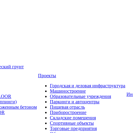
еский грунт
Проекты
Городская и деловая инфраструктура
Машиностроение
Ин
FLOOR
Образовательные учреждения
оппинги)
Паркинги и автоцентры
ложенным бетоном
Пищевая отрасль
OR
Приборостроение
Складские помещения
Спортивные объекты
Торговые предприятия