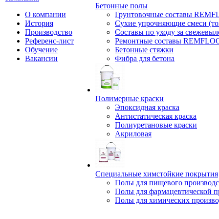
Бетонные полы
О компании
Грунтовочные составы REM
История
Сухие упрочняющие смеси (т
Производство
Составы по уходу за свежевы
Референс-лист
Ремонтные составы REMFLO
Обучение
Бетонные стяжки
Вакансии
Фибра для бетона
Полимерные краски
Эпоксидная краска
Антистатическая краска
Полиуретановые краски
Акриловая
Специальные химстойкие покрытия
Полы для пищевого производс
Полы для фармацевтической 
Полы для химических произво