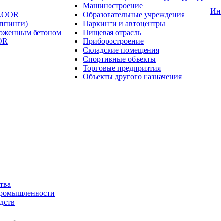
Машиностроение
Ин
FLOOR
Образовательные учреждения
оппинги)
Паркинги и автоцентры
ложенным бетоном
Пищевая отрасль
OR
Приборостроение
Складские помещения
Спортивные объекты
Торговые предприятия
Объекты другого назначения
тва
промышленности
дств