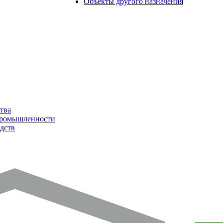
Объекты другого назначения
тва
промышленности
дств